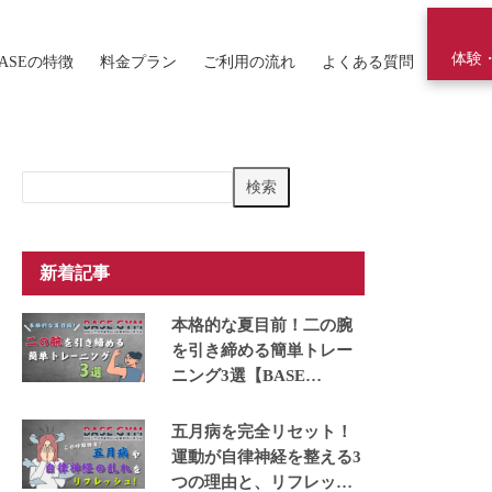
体験
ASEの特徴
料金プラン
ご利用の流れ
よくある質問
検
検索
索
新着記事
本格的な夏目前！二の腕
を引き締める簡単トレー
ニング3選【BASE
GYM】
五月病を完全リセット！
運動が自律神経を整える3
つの理由と、リフレッシ