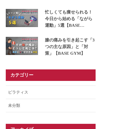
ュできる運動5選【BASE
GYM】
忙しくても痩せられる！
今日から始める「ながら
運動」5選【BASE
GYM】
膝の痛みを引き起こす「3
つの主な原因」と「対
策」【BASE GYM】
カテゴリー
ピラティス
未分類