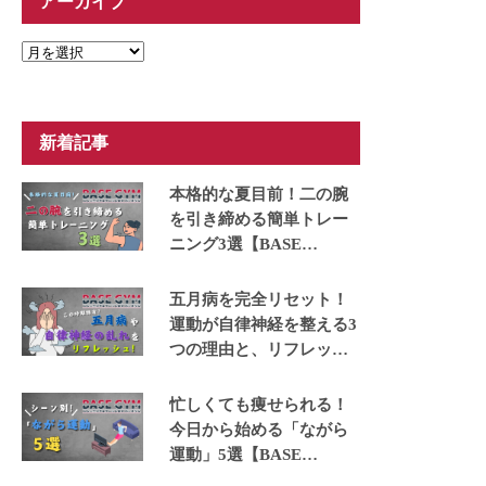
アーカイブ
ア
ー
カ
イ
ブ
新着記事
本格的な夏目前！二の腕
を引き締める簡単トレー
ニング3選【BASE
GYM】
五月病を完全リセット！
運動が自律神経を整える3
つの理由と、リフレッシ
ュできる運動5選【BASE
GYM】
忙しくても痩せられる！
今日から始める「ながら
運動」5選【BASE
GYM】