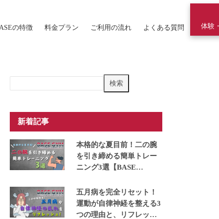
体験
ASEの特徴
料金プラン
ご利用の流れ
よくある質問
検
検索
索
新着記事
本格的な夏目前！二の腕
を引き締める簡単トレー
ニング3選【BASE
GYM】
五月病を完全リセット！
運動が自律神経を整える3
つの理由と、リフレッシ