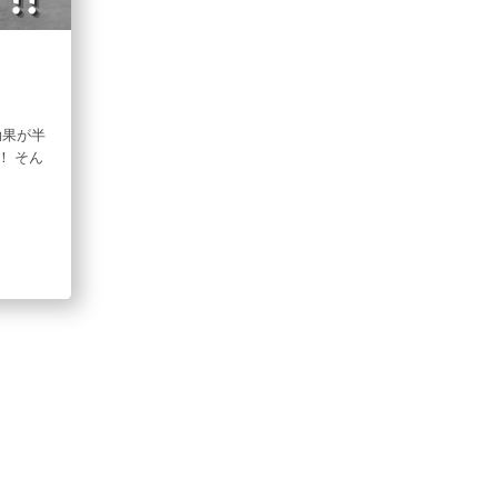
効果が半
！ そん