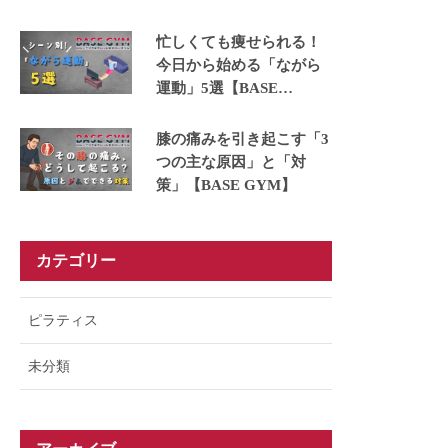
ュできる運動5選【BASE
GYM】
忙しくても痩せられる！
今日から始める「ながら
運動」5選【BASE
GYM】
膝の痛みを引き起こす「3
つの主な原因」と「対
策」【BASE GYM】
カテゴリー
ピラティス
未分類