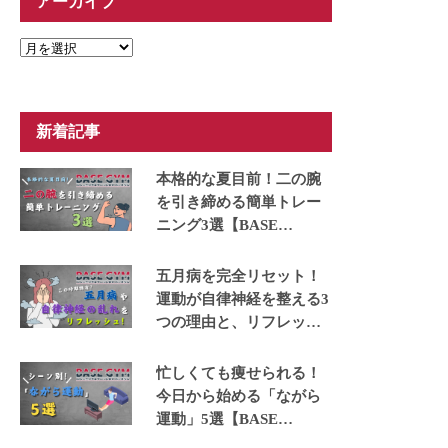
アーカイブ
ア
ー
カ
イ
ブ
新着記事
本格的な夏目前！二の腕
を引き締める簡単トレー
ニング3選【BASE
GYM】
五月病を完全リセット！
運動が自律神経を整える3
つの理由と、リフレッシ
ュできる運動5選【BASE
GYM】
忙しくても痩せられる！
今日から始める「ながら
運動」5選【BASE
GYM】