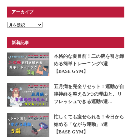
アーカイブ
ア
ー
カ
新着記事
イ
ブ
本格的な夏目前！二の腕を引き締
める簡単トレーニング3選
【BASE GYM】
五月病を完全リセット！運動が自
律神経を整える3つの理由と、リ
フレッシュできる運動5選
【BASE GYM】
忙しくても痩せられる！今日から
始める「ながら運動」5選
【BASE GYM】