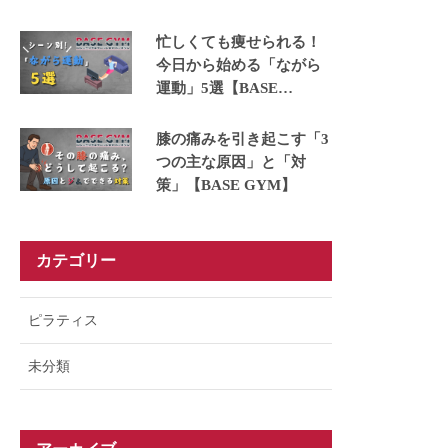
ュできる運動5選【BASE
GYM】
忙しくても痩せられる！
今日から始める「ながら
運動」5選【BASE
GYM】
膝の痛みを引き起こす「3
つの主な原因」と「対
策」【BASE GYM】
カテゴリー
ピラティス
未分類