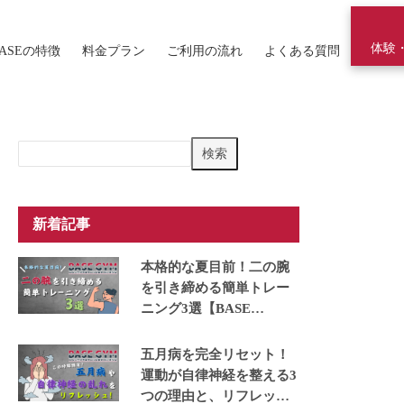
体験
ASEの特徴
料金プラン
ご利用の流れ
よくある質問
検
検索
索
新着記事
本格的な夏目前！二の腕
を引き締める簡単トレー
ニング3選【BASE
GYM】
五月病を完全リセット！
運動が自律神経を整える3
つの理由と、リフレッシ