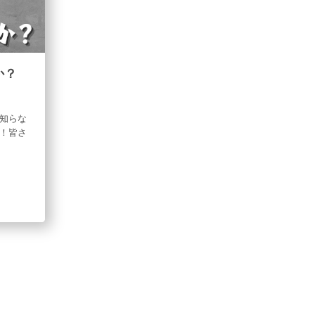
か？
で知らな
！皆さ