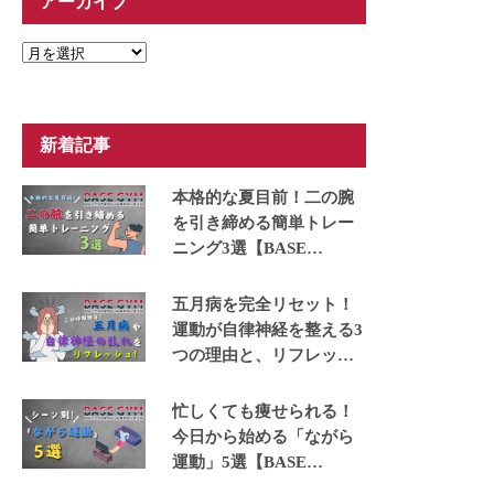
アーカイブ
ア
ー
カ
イ
ブ
新着記事
本格的な夏目前！二の腕
を引き締める簡単トレー
ニング3選【BASE
GYM】
五月病を完全リセット！
運動が自律神経を整える3
つの理由と、リフレッシ
ュできる運動5選【BASE
GYM】
忙しくても痩せられる！
今日から始める「ながら
運動」5選【BASE
GYM】