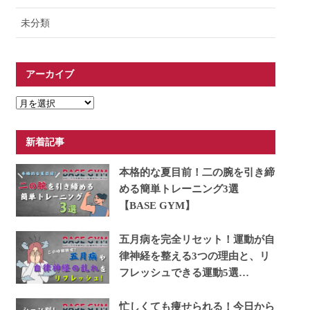
未分類
アーカイブ
ア
ー
カ
新着記事
イ
ブ
本格的な夏目前！二の腕を引き締
める簡単トレーニング3選
【BASE GYM】
五月病を完全リセット！運動が自
律神経を整える3つの理由と、リ
フレッシュできる運動5選
【BASE GYM】
忙しくても痩せられる！今日から