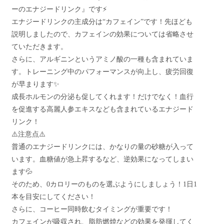
ーのエナジードリンク』です⚡
エナジードリンクの主成分は“カフェイン”です！先ほども
説明しましたので、カフェインの効果については省略させ
ていただきます。
さらに、アルギニンというアミノ酸の一種も含まれていま
す。トレーニング中のパフォーマンスが向上し、疲労回復
が早まります✨
成長ホルモンの分泌も促してくれます！だけでなく！血行
を促進する高麗人参エキスなども含まれているエナジード
リンク！
⚠️注意点⚠️
普通のエナジードリンクには、かなりの量の砂糖が入って
います。血糖値が急上昇するなど、逆効果になってしまい
ます💦
そのため、0カロリーのものを選ぶようにしましょう！1日1
本を目安にしてください！
さらに、コーヒー同時飲むタイミングが重要です！
カフェインが吸収され、脂肪燃焼などの効果を発揮してく