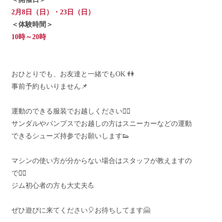
2月8日（日）・23日（日）
＜体験時間＞
10時～20時
おひとりでも、お友達と一緒でもOK 👫
事前予約もいりません📌
運動のできる服装でお越しください🏋️‍♂️
サンダルやパンプスでお越しの方はスニーカーなどの運動
できるシューズ持参でお願いします👟
マシンの使い方が分からない場合はスタッフが教えますの
で🤸‍♀️
ジム初心者の方も大丈夫💪
ぜひ遊びに来てください🎈お待ちしてます🤗